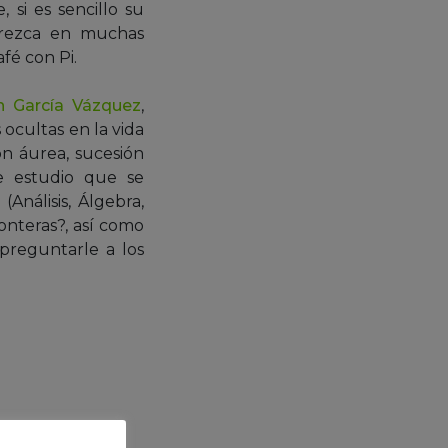
si es sencillo su
arezca en muchas
fé con Pi.
n García Vázquez
,
 ocultas en la vida
ón áurea, sucesión
de estudio que se
Análisis, Álgebra,
onteras?, así como
 preguntarle a los