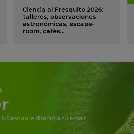
Ciencia al Fresquito 2026:
talleres, observaciones
astronómicas, escape-
room, cafés…
a
r
 i+Descubre directo a tu email