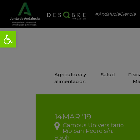
#AndalucíaCiencia
Agricultura y
Salud
Físi
alimentación
Ma
14
MAR
'19
Campus Universitario
Río San Pedro s/n.
9:30h