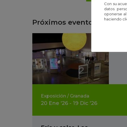
Con su acue
datos perso
oponerse al
haciendo cli
Próximos eventos
Exposición
/
Granada
20
Ene
'26 - 19
Dic
'26