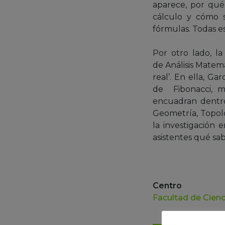
aparece, por qué
cálculo y cómo 
fórmulas. Todas e
Por otro lado, la
de Análisis Matemá
real’. En ella, Ga
de Fibonacci, mo
encuadran dentro 
Geometría, Topolo
la investigación 
asistentes qué sa
Centro
Facultad de Cienc