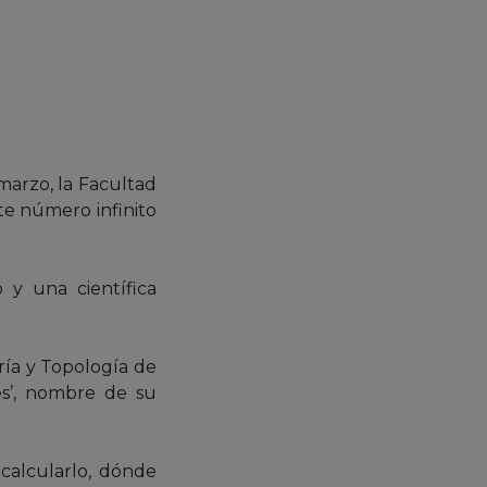
marzo, la Facultad
te número infinito
 y una científica
ría y Topología de
es’, nombre de su
 calcularlo, dónde