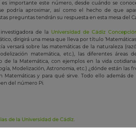
 es importante este número, desde cuándo se conoce, 
se podría aproximar, así como el hecho de que ap
stas preguntas tendrán su respuesta en esta mesa del Ca
 investigadora de la
Universidad de Cádiz
Concepció
tico, dirigirá una mesa que lleva por título ‘Matemáticas
rcía versará sobre las matemáticas de la naturaleza (raz
delización matemática, etc.), las diferentes áreas 
de la Matemática, con ejemplos en la vida cotidiana (
gía, Modelización, Astronomia, etc.) ¿dónde están las fr
en Matemáticas y para qué sirve. Todo ello además de
ben del número Pi.
ias de la Universidad de Cádiz
.