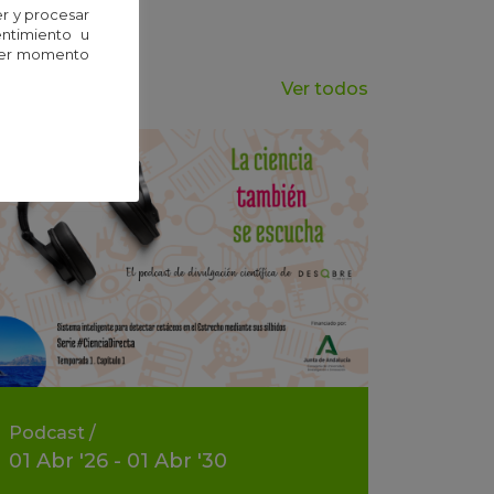
r y procesar
entimiento u
uier momento
Ver todos
Podcast
/
01
Abr
'26 - 01
Abr
'30