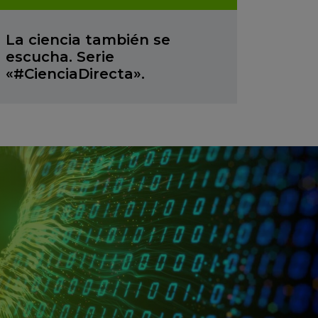
La ciencia también se
escucha. Serie
«#CienciaDirecta».