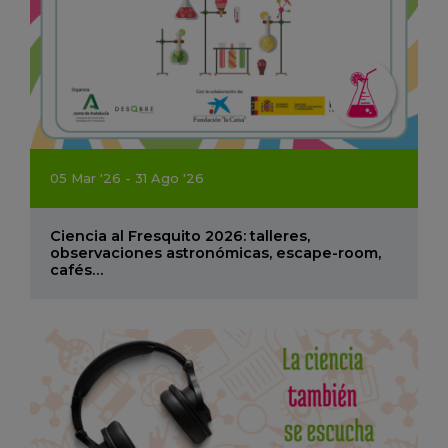
05
Mar
'26 - 31
Ago
'26
Ciencia al Fresquito 2026: talleres,
observaciones astronómicas, escape-room,
cafés…