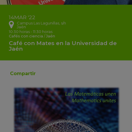
14
MAR
'22
Campus Las Lagunillas, s/n
Jaén
10:30 horas - 11:30 horas
Cafés con ciencia
/
Jaén
Café con Mates en la Universidad de
Jaén
Compartir