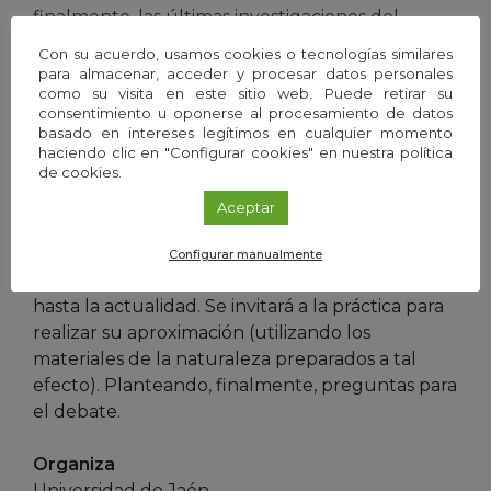
finalmente, las últimas investigaciones del
ponente en esta temática.
Con su acuerdo, usamos cookies o tecnologías similares
para almacenar, acceder y procesar datos personales
como su visita en este sitio web. Puede retirar su
– Mesa 5: Relación entre el número Pi y la
consentimiento u oponerse al procesamiento de datos
Botánica mediante la experimentación. Khader
basado en intereses legítimos en cualquier momento
Faiez Abu-Helaiel y Fátima Aguilera Padilla.
haciendo clic en "Configurar cookies" en nuestra política
de cookies.
Departamento de Didáctica de las Ciencias.
Aceptar
Se hablará de la Botánica, nuestro entorno y la
naturaleza esférica. También sobre el número pi
Configurar manualmente
desde las aproximaciones babilónicas-egipcias,
hasta la actualidad. Se invitará a la práctica para
realizar su aproximación (utilizando los
materiales de la naturaleza preparados a tal
efecto). Planteando, finalmente, preguntas para
el debate.
Organiza
Universidad de Jaén