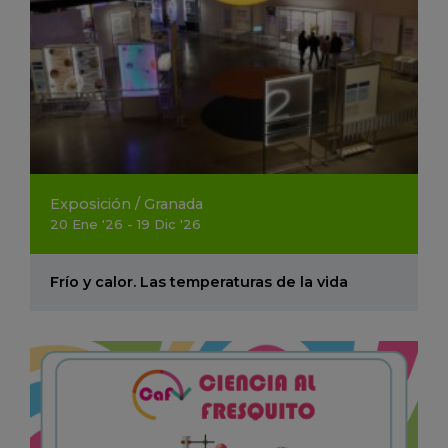
Exposición
/
Granada
20
Ene
'26 - 19
Dic
'26
Frío y calor. Las temperaturas de la vida