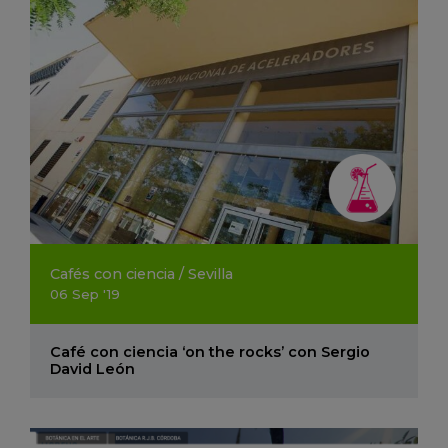
Cafés con ciencia
/
Sevilla
06
Sep
'19
Café con ciencia ‘on the rocks’ con Sergio
David León