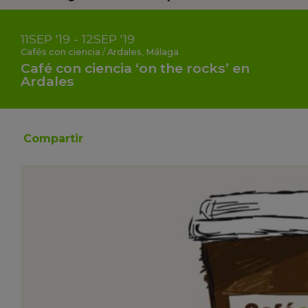
11
SEP
'19 - 12
SEP
'19
Cafés con ciencia
/
Ardales
,
Málaga
Café con ciencia ‘on the rocks’ en
Ardales
Compartir