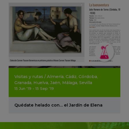
Visitas y rutas
/
Almería
,
Cádiz
,
Córdoba
,
Granada
,
Huelva
,
Jaén
,
Málaga
,
Sevilla
15
Jun
'19 - 15
Sep
'19
Quédate helado con… el Jardín de Elena