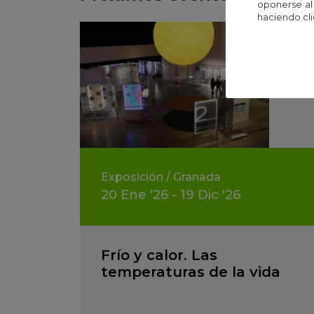
oponerse al
haciendo cli
Exposición
/
Granada
20
Ene
'26 - 19
Dic
'26
Frío y calor. Las
temperaturas de la vida