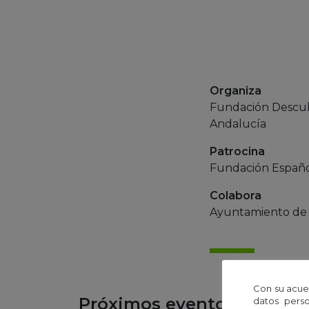
Organiza
Fundación Descubr
Andalucía
Patrocina
Fundación Español
Colabora
Ayuntamiento de
Con su acue
Próximos eventos
datos perso