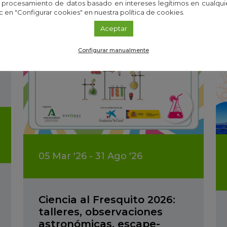
 procesamiento de datos basado en intereses legítimos en cualq
c en "Configurar cookies" en nuestra política de cookies.
Aceptar
Configurar manualmente
05
Mar
'26 - 31
Ago
'26
Ciencia al Fresquito 2026:
talleres, observaciones
astronómicas, escape-