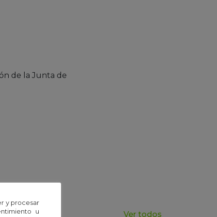
ón de la Junta de
r y procesar
entimiento u
Ver todos