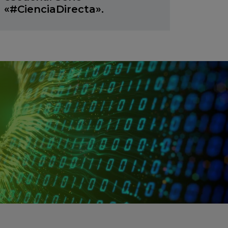
«#CienciaDirecta».