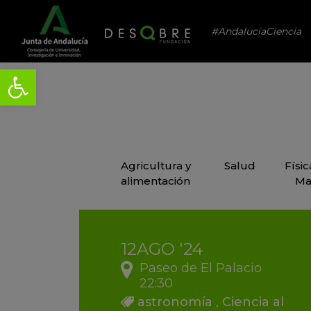
#AndalucíaCiencia
Agricultura y
Salud
Físi
alimentación
Ma
12
AGO
'24
Paseo de El Palacio
22:30
astronomía
,
Ciencia al