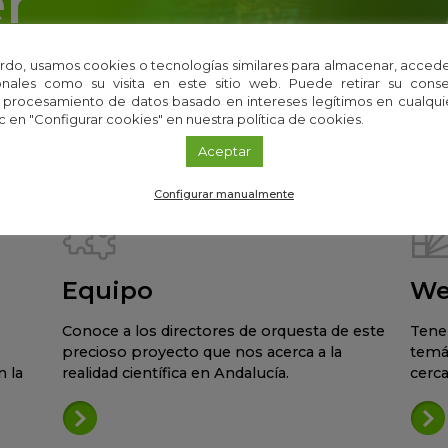
r
 i+Descubre directo a tu email
rdo, usamos cookies o tecnologías similares para almacenar, accede
nales como su visita en este sitio web. Puede retirar su cons
 procesamiento de datos basado en intereses legítimos en cualq
c en "Configurar cookies" en nuestra política de cookies.
Aceptar
Configurar manualmente
Equipo
We
Conoce a los directores de orquesta de este
Tene
precioso proyecto que nos acerca a la
temá
 la
realidad científica en Andalucía.
cerca