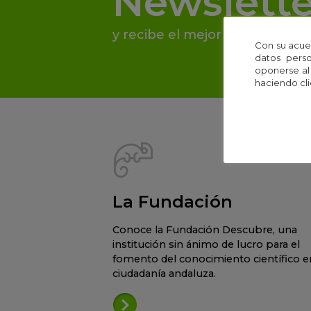
Newslette
y recibe el mejor contenido de
Con su acue
datos perso
oponerse al
haciendo cli
La Fundación
Conoce la Fundación Descubre, una
institución sin ánimo de lucro para el
fomento del conocimiento científico en
ciudadanía andaluza.