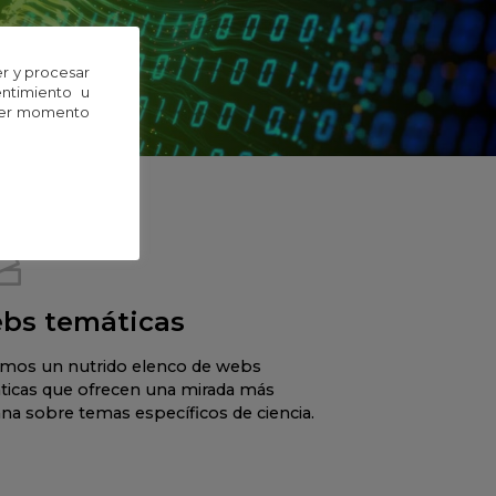
r y procesar
entimiento u
uier momento
bs temáticas
mos un nutrido elenco de webs
ticas que ofrecen una mirada más
na sobre temas específicos de ciencia.