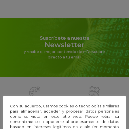
Suscríbete a nuestra
Newsletter
y recibe el mejor contenido de i+Descubre
directo a tu email
La Fundación
Equipo
Con su acuerdo, usamos cookies o tecnologías similares
para almacenar, acceder y procesar datos personales
como su visita en este sitio web. Puede retirar su
consentimiento u oponerse al procesamiento de datos
basado en intereses legítimos en cualquier momento