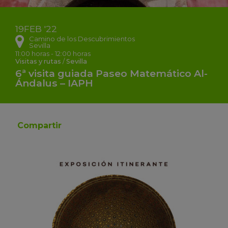
19
FEB
'22
Camino de los Descubrimientos
Sevilla
11:00 horas - 12:00 horas
Visitas y rutas
/
Sevilla
6ª visita guiada Paseo Matemático Al-
Ándalus – IAPH
Compartir