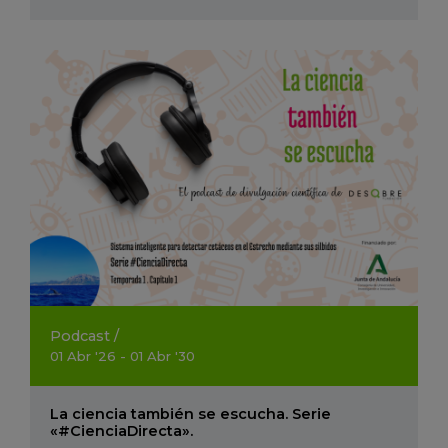
Podcast
/
01
Abr
'26 - 01
Abr
'30
La ciencia también se escucha. Serie
«#CienciaDirecta».