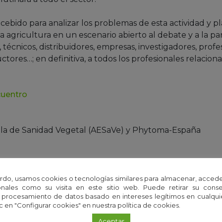
cebido para analizar los problemas de esta actividad y p
a agricultura en un escenario abierto al debate y a la par
, técnicos, distribuidores, empresas, investigadores, profe
tores…; en definitiva, a todos los profesionales relacion
cuentro
ola de Sanidad Vegetal (AESaVe) y Phytoma-España
icultura, Pesca y Alimentación (MAPA) y la Universidad 
rdo, usamos cookies o tecnologías similares para almacenar, accede
nales como su visita en este sitio web. Puede retirar su cons
l Rectorado
 procesamiento de datos basado en intereses legítimos en cualq
c en "Configurar cookies" en nuestra política de cookies.
órdoba
Aceptar