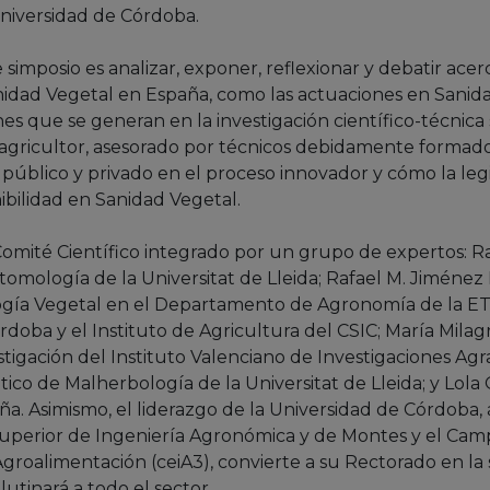
niversidad de Córdoba.
e simposio es analizar, exponer, reflexionar y debatir ace
anidad Vegetal en España, como las actuaciones en Sanid
es que se generan en la investigación científico-técnica
l agricultor, asesorado por técnicos debidamente formado
 público y privado en el proceso innovador y cómo la legi
enibilidad en Sanidad Vegetal.
omité Científico integrado por un grupo de expertos: R
omología de la Universitat de Lleida; Rafael M. Jiménez 
ogía Vegetal en el Departamento de Agronomía de la ET
doba y el Instituto de Agricultura del CSIC; María Milag
tigación del Instituto Valenciano de Investigaciones Agrar
ico de Malherbología de la Universitat de Lleida; y Lola 
. Asimismo, el liderazgo de la Universidad de Córdoba, 
uperior de Ingeniería Agronómica y de Montes y el Cam
Agroalimentación (ceiA3), convierte a su Rectorado en la
utinará a todo el sector.