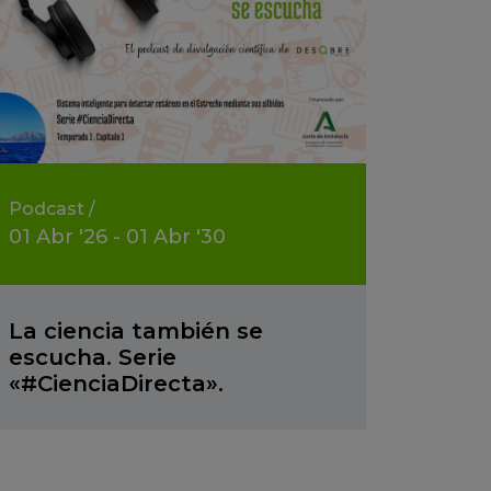
Podcast
/
01
Abr
'26 - 01
Abr
'30
La ciencia también se
escucha. Serie
«#CienciaDirecta».