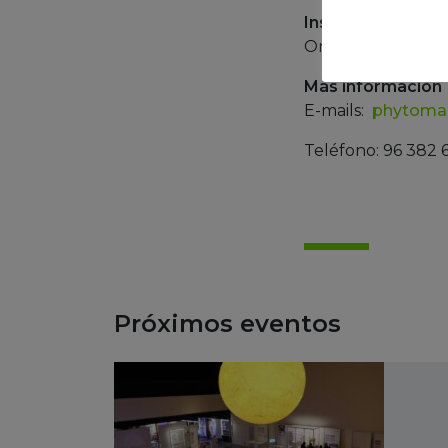
Inscripción
Online: https://w
Más información
E-mails:
phytom
Teléfono: 96 382 6
Próximos eventos