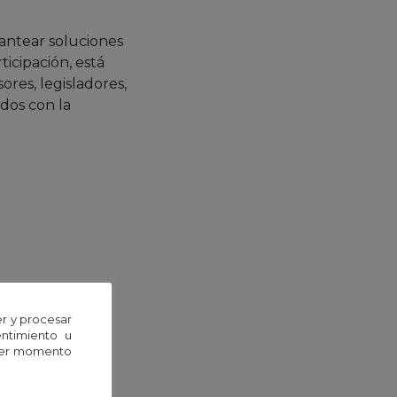
lantear soluciones
ticipación, está
sores, legisladores,
ados con la
de Córdoba (UCO)
r y procesar
entimiento u
uier momento