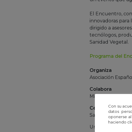
El Encuentro, con
innovadoras para l
dirigido a asesores
tecnólogos, produc
Sanidad Vegetal.
Programa del En
Organiza
Asociación Españ
Colabora
Ministerio de Agr
Con su acue
Centro
datos perso
Salón de Actos de
oponerse al
haciendo cli
Universidad de C