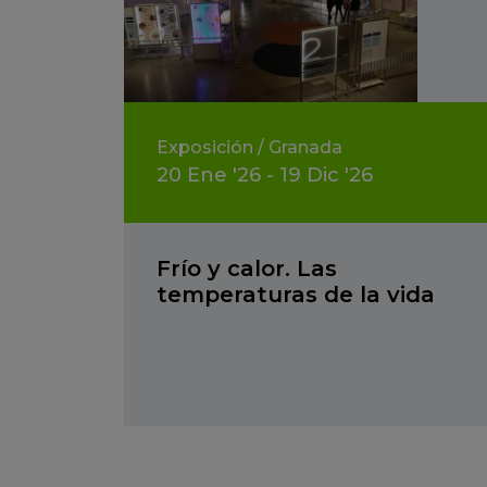
Exposición
/
Granada
20
Ene
'26 - 19
Dic
'26
Frío y calor. Las
temperaturas de la vida