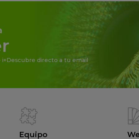
a
r
 i+Descubre directo a tu email
Equipo
We