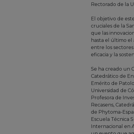
Rectorado de la U
El objetivo de est
cruciales de la S
que las innovacion
hasta el último e
entre los sectores
eficacia y la sost
Se ha creado un C
Catedrático de Ent
Emérito de Patol
Universidad de Cór
Profesora de Inves
Recasens, Catedrát
de Phytoma-España
Escuela Técnica S
Internacional en 
un evento que agl