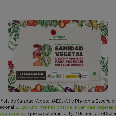
añola de Sanidad Vegetal (AESaVe) y Phytoma-España or
acional
‘2020, Año Internacional de la Sanidad Vegetal: 
s con menos’,
que se celebrará el 1 y 2 de abril en el Sal