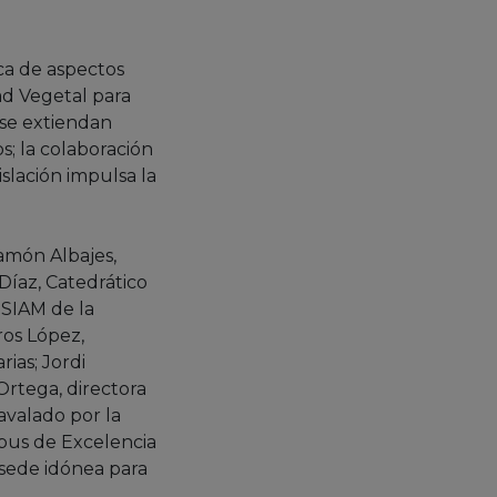
rca de aspectos
ad Vegetal para
 se extiendan
s; la colaboración
slación impulsa la
amón Albajes,
Díaz, Catedrático
SIAM de la
ros López,
ias; Jordi
Ortega, directora
avalado por la
pus de Excelencia
 sede idónea para