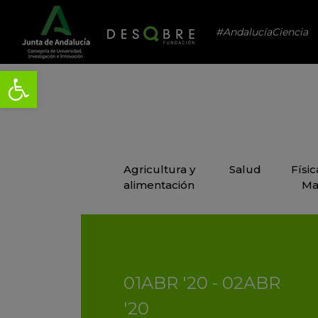
#AndalucíaCiencia
Agricultura y
Salud
Físi
alimentación
Ma
01
ABR
'20 - 02
ABR
'20