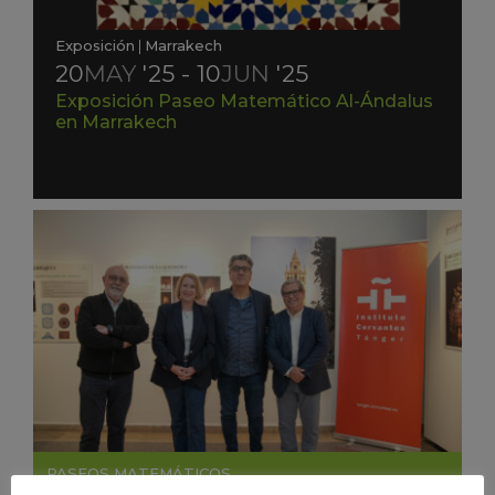
Exposición
|
Marrakech
20
MAY
'25 - 10
JUN
'25
Exposición Paseo Matemático Al-Ándalus
en Marrakech
PASEOS MATEMÁTICOS