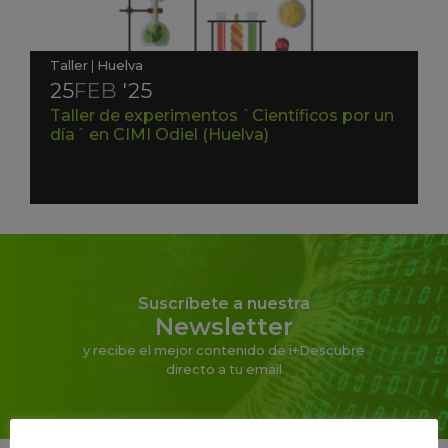
Taller
|
Huelva
25
FEB
'25
Taller de experimentos `Científicos por un
día´ en CIMI Odiel (Huelva)
Suscríbete a nuestra
Newsletter
y recibe el mejor contenido de i+Descubre
directo a tu email