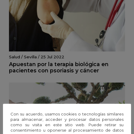
Salud
/
Sevilla
/
25 Jul 2022
Apuestan por la terapia biológica en
pacientes con psoriasis y cáncer
Con su acuerdo, usamos cookies o tecnologías similares
para almacenar, acceder y procesar datos personales
como su visita en este sitio web. Puede retirar su
consentimiento u oponerse al procesamiento de datos