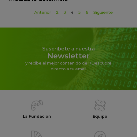
Anterior
2
3
4
5
6
Siguiente
Suscríbete a nuestra
Newsletter
y recibe el mejor contenido de i+Descubre
directo a tu email
La Fundación
Equipo