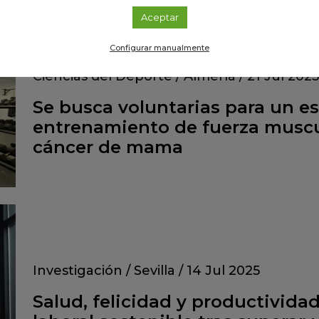
Aceptar
Configurar manualmente
Ciencias del Deporte
/
Almería
/
21 Jul 2025
Se busca voluntarias para un e
entrenamiento de fuerza muscu
cáncer de mama
Investigación
/
Sevilla
/
14 Jul 2025
Salud, felicidad y productividad