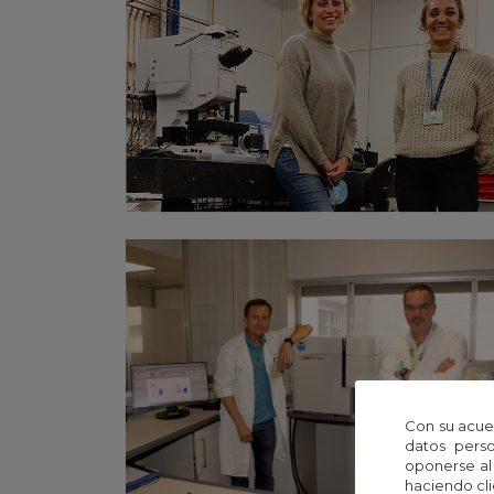
Con su acue
datos perso
oponerse al
haciendo cli