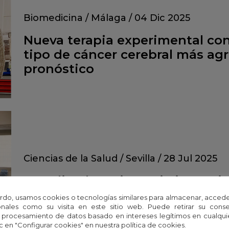
Biomedicina
/
Málaga
/
04 Dic 2025
Nueva terapia experimental cont
tipo de cáncer cerebral más agr
pronóstico
Ciencias de la Salud
/
Sevilla
/
28 Jul 2025
Estudian la resistencia inmunit
cáncer de mama
rdo, usamos cookies o tecnologías similares para almacenar, accede
nales como su visita en este sitio web. Puede retirar su cons
 procesamiento de datos basado en intereses legítimos en cualq
c en "Configurar cookies" en nuestra política de cookies.