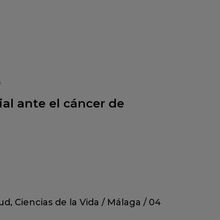
6
ial ante el cáncer de
lud
,
Ciencias de la Vida
/
Málaga
/
04