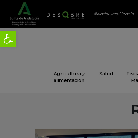
#AndalucíaCiencia
Agricultura y
Salud
Físi
alimentación
Ma
R