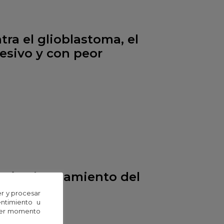
ra el glioblastoma, el
esivo y con peor
aria al tratamiento del
r y procesar
entimiento u
uier momento